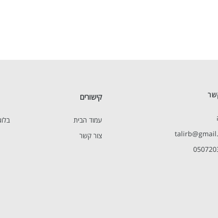
שר
קישורים
עמוד הבית
בלוג
talirb@gmail
צור קשר
050720