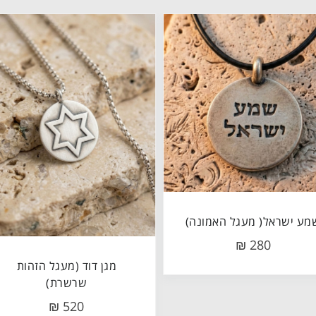
מע ישראל( מעגל האמונה)
280 ₪
מגן דוד (מעגל הזהות
שרשרת)
520 ₪