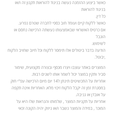
כאשר ביצוע ההזמנה נעשה בניגוד להוראות תקנון זה ו/או
בניגוד להוראות
כל דין.
כאשר ללקוח קיים ועומד חוב כספי לחברה שטרם נפרע.
אם כרטיס האשראי שבאמצעותו נעשתה הרכישה נחסם או
הוגבל
לשימוש.
הודעה בדבר ביטולים אלו תימסר ללקוח וכל חיוב שחויב הלקוח
,יבוטל.
המוצרים באתר עוצבו ויצרו מכסף ובצורה מקצועית, שימור
סביר ותקין במוצר יכול לשמר אותו לשנים רבות.
אחריות על התכשיטים תינתן ל14 יום מיום הרכישה עפ"י חוק
במסגרת זמן זה יקבל הלקוח זיכוי מלא. האחריות אינה תקפה
על אובדן או גניבה.
אחריות על תקניות המוצר , שלמותו והנראות שלו היא על
המוכר , במידה והמוצר נשבר ו/או ניזוק יהיה הקונה זכאי