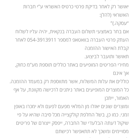
יאושר רק לאחר בדיקת פרטי כרטיס האשראי ע”י חברות
האשראי (להלן:
“עסקה.)”
אם בחר באמצעי תשלום העברה בנקאית, יהיה עליו לשלוח
העתק פרטי העברה בוואטאפ למספר 054-3913911 לאחר
קבלת האישור ההזמנה
תאושר ותועבר לביצוע.
מחירי הפריטים המופיעים באתר כוללים תוספת מע”מ כחוק,
אך אינם
כוללים את עלות המשלוח, אשר מתווספת רק במעמד ההזמנה.
כל המוצרים המופיעים באתר ניתנים לרכישה מקוונת, על אף
האמור, ייתכן
ומוצרים שונים יאזלו מן המלאי מפעם לפעם ולא ימכרו באופן
זמני. כמו כן, בשל החלפת קולקצייה מכל סיבה שהיא על פי
שיקול דעתה הבלעדי של החברה, ייפסק ייצורם של פריטים
מסויימים ומשכך לא תתאפשר רכישתם