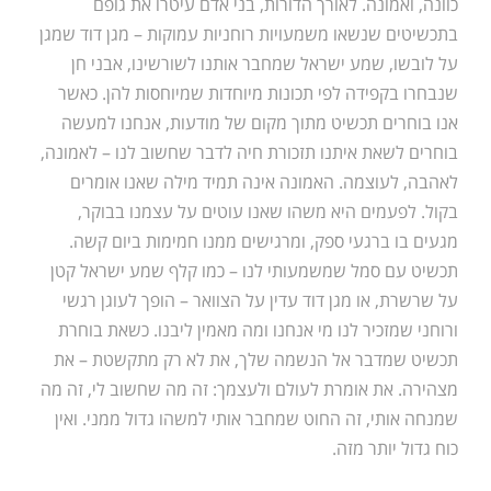
כוונה, ואמונה. לאורך הדורות, בני אדם עיטרו את גופם
בתכשיטים שנשאו משמעויות רוחניות עמוקות – מגן דוד שמגן
על לובשו, שמע ישראל שמחבר אותנו לשורשינו, אבני חן
שנבחרו בקפידה לפי תכונות מיוחדות שמיוחסות להן. כאשר
אנו בוחרים תכשיט מתוך מקום של מודעות, אנחנו למעשה
בוחרים לשאת איתנו תזכורת חיה לדבר שחשוב לנו – לאמונה,
לאהבה, לעוצמה. האמונה אינה תמיד מילה שאנו אומרים
בקול. לפעמים היא משהו שאנו עוטים על עצמנו בבוקר,
מגעים בו ברגעי ספק, ומרגישים ממנו חמימות ביום קשה.
תכשיט עם סמל שמשמעותי לנו – כמו קלף שמע ישראל קטן
על שרשרת, או מגן דוד עדין על הצוואר – הופך לעוגן רגשי
ורוחני שמזכיר לנו מי אנחנו ומה מאמין ליבנו. כשאת בוחרת
תכשיט שמדבר אל הנשמה שלך, את לא רק מתקשטת – את
מצהירה. את אומרת לעולם ולעצמך: זה מה שחשוב לי, זה מה
שמנחה אותי, זה החוט שמחבר אותי למשהו גדול ממני. ואין
כוח גדול יותר מזה.