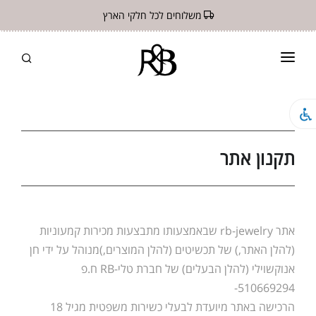
משלוחים לכל חלקי הארץ
ראשי
חנות
תקנון
תקנון אתר
צור קשר
אתר rb-jewelry שבאמצעותו מתבצעות מכירות קמעוניות
(להלן האתר,) של תכשיטים (להלן המוצרים,)מנוהל על ידי חן
אנוקשוילי (להלן הבעלים) של חברת טלי-RB ח.פ
510669294-
הרכישה באתר מיועדת לבעלי כשירות משפטית מגיל 18