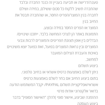
טענה/דרישה או תביעה בעניין זה כנגד החברה ובלבד
שהחברה תשיב ללקוח כל סכום ששילם, במידה ושילם
לחברה בגין המוצר/הפריט החסר, או שהחברה תבטל את
החיוב בגין
המוצר או הפריט החסר במידה ובוצע.
התמונות באתר הן לצרכי המחשה בלבד. ייתכנו שינויים/
הבדלים בין אופן תצוגת הפריטים והמוצרים לרבות צבעי
המוצרים ובין נראות המוצרים בפועל, זאת כפועל יוצא משינויים
באיכות והעברת הצילום המועבר
למחשב.
ביצוע תשלום
ניתן לשלם באמצעות כרטיס אשראי או בחיוב טלפוני.
בתום ביצוע החיוב אם בחר לשלם באמצעות כרטיס
אשראי/אפליקציית תשלום PAYPAL/ יקבל המשתמש הודעה
בדואר אלקטרוני אודות פרטי
ההזמנה שביצע, אישור סופי )להלן: “האישור הסופי(” בדבר
ביצוע העסקה