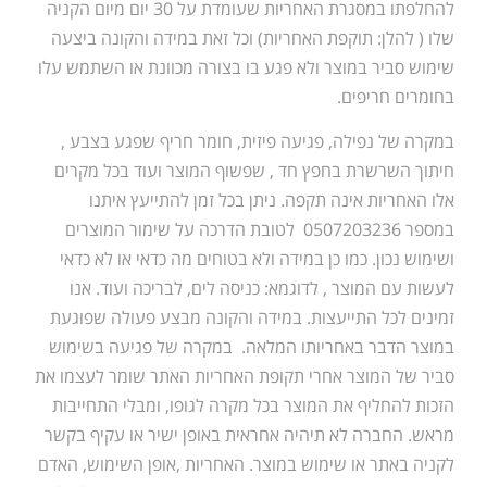
להחלפתו במסגרת האחריות שעומדת על 30 יום מיום הקניה
שלו ( להלן: תוקפת האחריות) וכל זאת במידה והקונה ביצעה
שימוש סביר במוצר ולא פגע בו בצורה מכוונת או השתמש עלו
בחומרים חריפים.
במקרה של נפילה, פגיעה פיזית, חומר חריף שפגע בצבע ,
חיתוך השרשרת בחפץ חד , שפשוף המוצר ועוד בכל מקרים
אלו האחריות אינה תקפה. ניתן בכל זמן להתייעץ איתנו
במספר 0507203236 לטובת הדרכה על שימור המוצרים
ושימוש נכון. כמו כן במידה ולא בטוחים מה כדאי או לא כדאי
לעשות עם המוצר , לדוגמא: כניסה לים, לבריכה ועוד. אנו
זמינים לכל התייעצות. במידה והקונה מבצע פעולה שפוגעת
במוצר הדבר באחריותו המלאה. במקרה של פגיעה בשימוש
סביר של המוצר אחרי תקופת האחריות האתר שומר לעצמו את
הזכות להחליף את המוצר בכל מקרה לגופו, ומבלי התחייבות
מראש. החברה לא תיהיה אחראית באופן ישיר או עקיף בקשר
לקניה באתר או שימוש במוצר. האחריות ,אופן השימוש, האדם